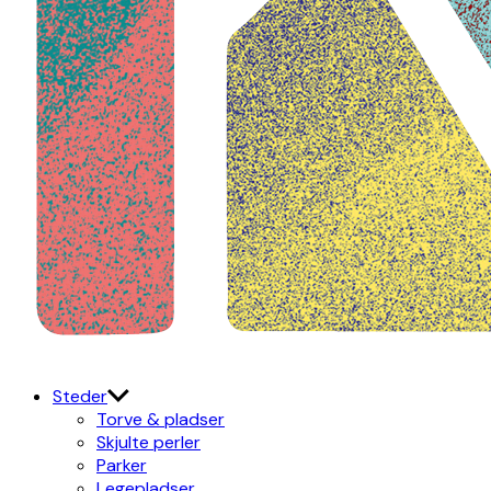
Kulturdistriktet
Østerbro X Nordhavn
Steder
Torve & pladser
Skjulte perler
Parker
Legepladser