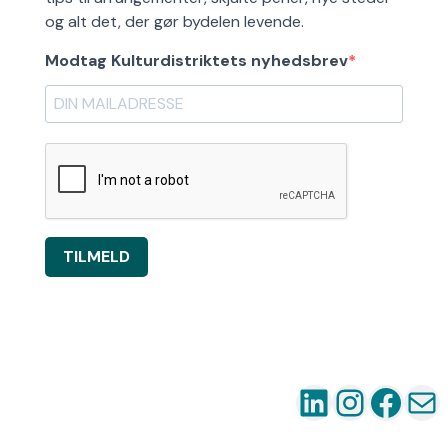
og alt det, der gør bydelen levende.
Modtag Kulturdistriktets nyhedsbrev
TILMELD
LinkedIn
Instag
Fac
Ma