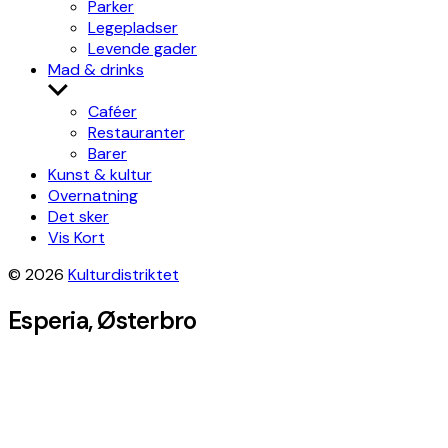
Parker
Legepladser
Levende gader
Mad & drinks
Show
sub
Caféer
menu
Restauranter
Barer
Kunst & kultur
Overnatning
Det sker
Vis Kort
© 2026
Kulturdistriktet
Esperia, Østerbro
Leaflet
|
©
OpenStreetMap
contributors, Tiles style by
Humanitarian
OpenStreetMap Team
hosted by
OpenStreetMap France
×
+
Esperia
Get directions
−