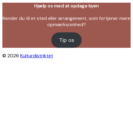
Hjælp os med at opdage byen
Kender du til et sted eller arrangement, som fortjener mere
opmærksomhed?
Tip os
© 2026
Kulturdistriktet
Close this module