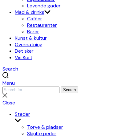
Levende gader
Mad & drinks
Caféer
Restauranter
Barer
Kunst & kultur
Overnatning
Det sker
Vis Kort
Search
Menu
Search
Search
for:
Close
search
Close
Steder
Show
sub
Torve & pladser
menu
Skjulte perler