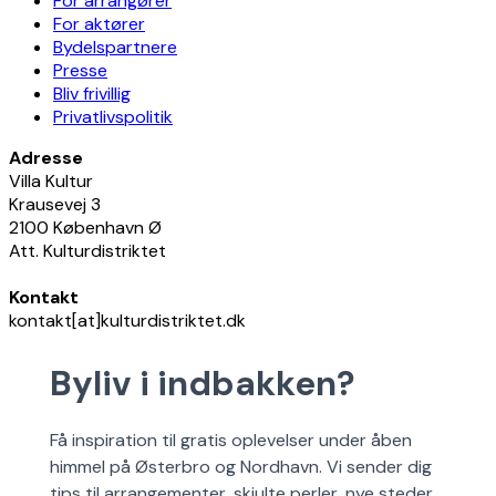
For arrangører
For aktører
Bydelspartnere
Presse
Bliv frivillig
Privatlivspolitik
Adresse
Villa Kultur
Krausevej 3
2100 København Ø
Att. Kulturdistriktet
Kontakt
kontakt[at]kulturdistriktet.dk
Byliv i indbakken?
Få inspiration til gratis oplevelser under åben
himmel på Østerbro og Nordhavn. Vi sender dig
tips til arrangementer, skjulte perler, nye steder