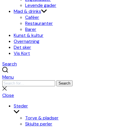
Levende gader
Mad & drinks
Caféer
Restauranter
Barer
Kunst & kultur
Overnatning
Det sker
Vis Kort
Search
Menu
Search
Search
for:
Close
search
Close
Steder
Show
sub
Torve & pladser
menu
Skjulte perler