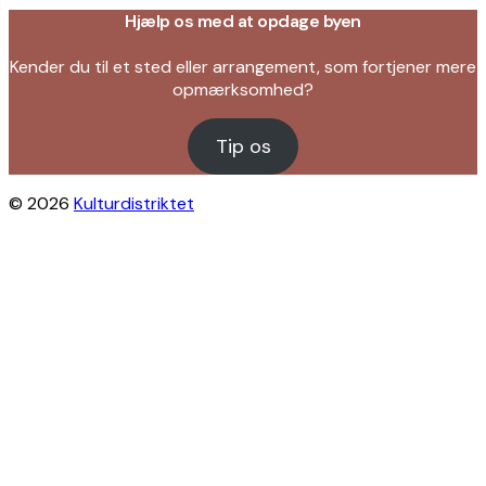
Hjælp os med at opdage byen
Kender du til et sted eller arrangement, som fortjener mere
opmærksomhed?
Tip os
© 2026
Kulturdistriktet
Close this module