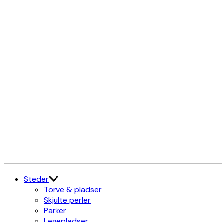
Kulturdistriktet
Østerbro X Nordhavn
Steder
Torve & pladser
Skjulte perler
Parker
Legepladser