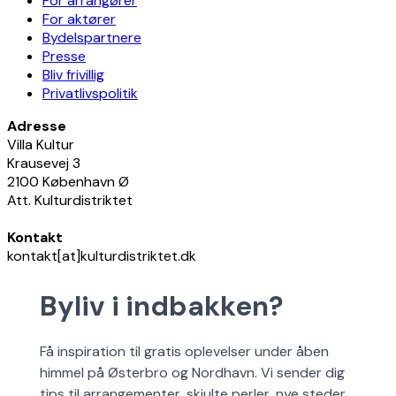
For arrangører
For aktører
Bydelspartnere
Presse
Bliv frivillig
Privatlivspolitik
Adresse
Villa Kultur
Krausevej 3
2100 København Ø
Att. Kulturdistriktet
Kontakt
kontakt[at]kulturdistriktet.dk
Byliv i indbakken?
Få inspiration til gratis oplevelser under åben
himmel på Østerbro og Nordhavn. Vi sender dig
tips til arrangementer, skjulte perler, nye steder