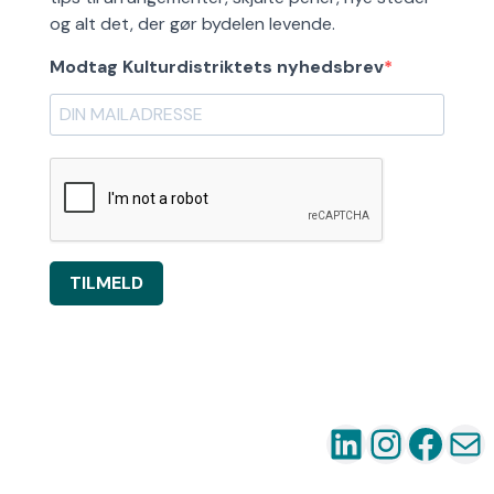
og alt det, der gør bydelen levende.
Modtag Kulturdistriktets nyhedsbrev
TILMELD
LinkedIn
Instag
Fac
Ma