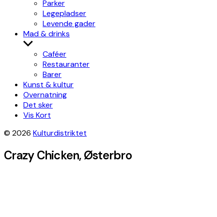
Parker
Legepladser
Levende gader
Mad & drinks
Show
sub
Caféer
menu
Restauranter
Barer
Kunst & kultur
Overnatning
Det sker
Vis Kort
© 2026
Kulturdistriktet
Crazy Chicken, Østerbro
Leaflet
|
©
OpenStreetMap
contributors, Tiles style by
Humanitarian
OpenStreetMap Team
hosted by
OpenStreetMap France
×
+
Crazy Chicken
Get directions
−