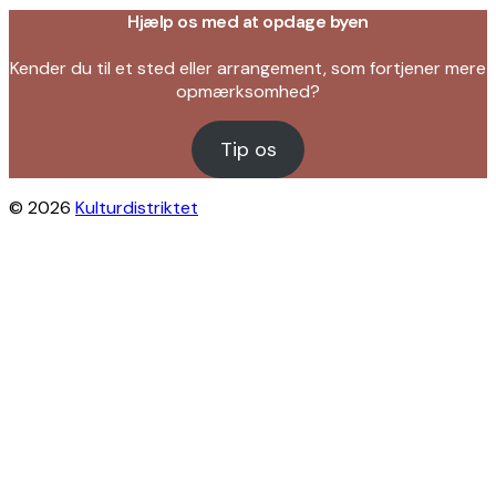
Hjælp os med at opdage byen
Kender du til et sted eller arrangement, som fortjener mere
opmærksomhed?
Tip os
© 2026
Kulturdistriktet
Close
this
module
Byliv i indbakken?
Få inspiration til gratis oplevelser under
åben himmel på Østerbro og Nordhavn.
Vi sender dig tips til arrangementer,
skjulte perler, nye steder og alt det, der