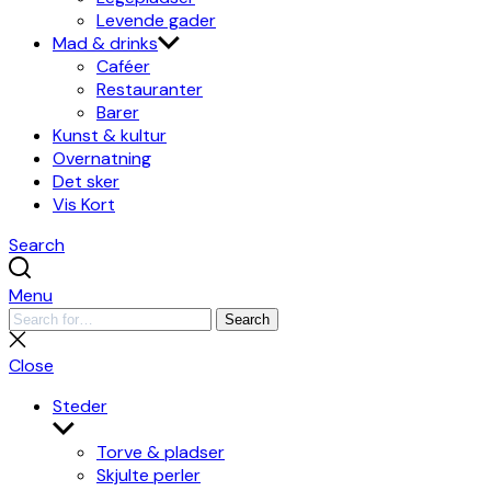
Levende gader
Mad & drinks
Caféer
Restauranter
Barer
Kunst & kultur
Overnatning
Det sker
Vis Kort
Search
Menu
Search
Search
for:
Close
search
Close
Steder
Show
sub
Torve & pladser
menu
Skjulte perler