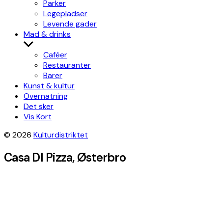
Parker
Legepladser
Levende gader
Mad & drinks
Show
sub
Caféer
menu
Restauranter
Barer
Kunst & kultur
Overnatning
Det sker
Vis Kort
© 2026
Kulturdistriktet
Casa DI Pizza, Østerbro
Leaflet
|
©
OpenStreetMap
contributors, Tiles style by
Humanitarian
OpenStreetMap Team
hosted by
OpenStreetMap France
×
+
Casa DI Pizza
Get directions
−