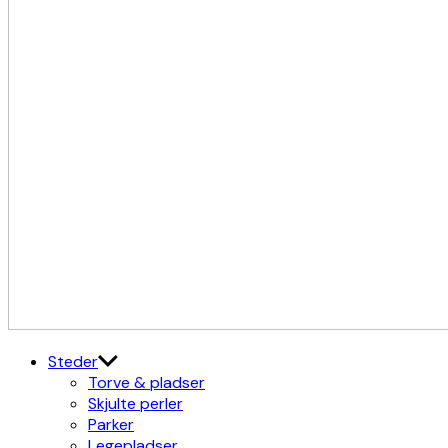
Kulturdistriktet
Østerbro X Nordhavn
Steder
Torve & pladser
Skjulte perler
Parker
Legepladser