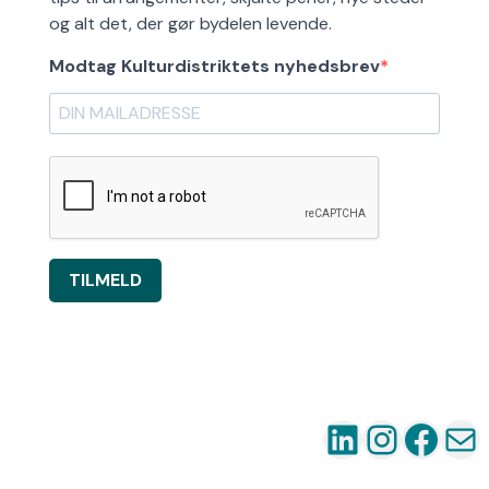
og alt det, der gør bydelen levende.
Modtag Kulturdistriktets nyhedsbrev
TILMELD
LinkedIn
Instag
Fac
Ma