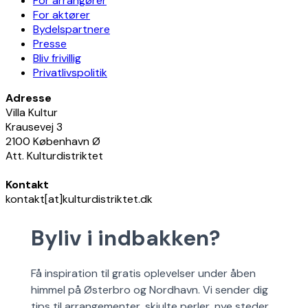
For arrangører
For aktører
Bydelspartnere
Presse
Bliv frivillig
Privatlivspolitik
Adresse
Villa Kultur
Krausevej 3
2100 København Ø
Att. Kulturdistriktet
Kontakt
kontakt[at]kulturdistriktet.dk
Byliv i indbakken?
Få inspiration til gratis oplevelser under åben
himmel på Østerbro og Nordhavn. Vi sender dig
tips til arrangementer, skjulte perler, nye steder