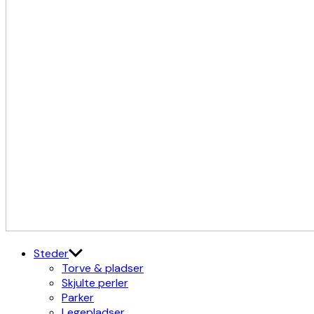
Kulturdistriktet
Østerbro X Nordhavn
Steder
Torve & pladser
Skjulte perler
Parker
Legepladser