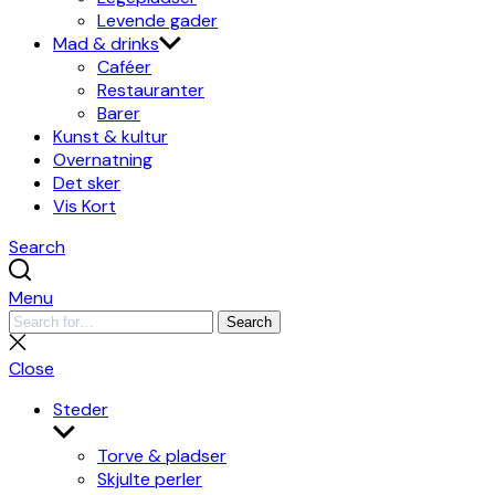
Levende gader
Mad & drinks
Caféer
Restauranter
Barer
Kunst & kultur
Overnatning
Det sker
Vis Kort
Search
Menu
Search
Search
for:
Close
search
Close
Steder
Show
sub
Torve & pladser
menu
Skjulte perler