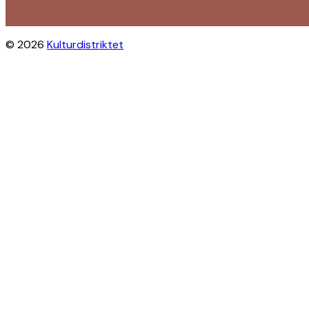
© 2026
Kulturdistriktet
Close this module
Byliv i indbakken?
Få inspiration til gratis oplevelser
under åben himmel på Østerbro og
Nordhavn. Vi sender dig tips til
arrangementer, skjulte perler, nye
steder og alt det, der gør bydelen
levende.
Modtag Kulturdistriktets
nyhedsbrev