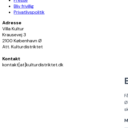
Presse
Bliv frivillig
Privatlivspolitik
Adresse
Villa Kultur
Krausevej 3
2100 København Ø
Att. Kulturdistriktet
Kontakt
kontakt[at]kulturdistriktet.dk
F
Ø
s
M