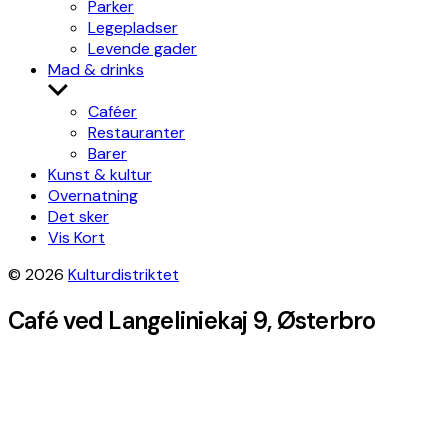
Parker
Legepladser
Levende gader
Mad & drinks
Show
sub
Caféer
menu
Restauranter
Barer
Kunst & kultur
Overnatning
Det sker
Vis Kort
© 2026
Kulturdistriktet
Café ved Langeliniekaj 9, Østerbro
+
−