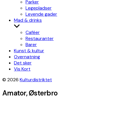
Parker
Legepladser
Levende gader
Mad & drinks
Show
sub
Caféer
menu
Restauranter
Barer
Kunst & kultur
Overnatning
Det sker
Vis Kort
© 2026
Kulturdistriktet
Amator, Østerbro
Leaflet
|
©
OpenStreetMap
contributors, Tiles style by
Humanitarian
OpenStreetMap Team
hosted by
OpenStreetMap France
×
+
Amator
Get directions
−