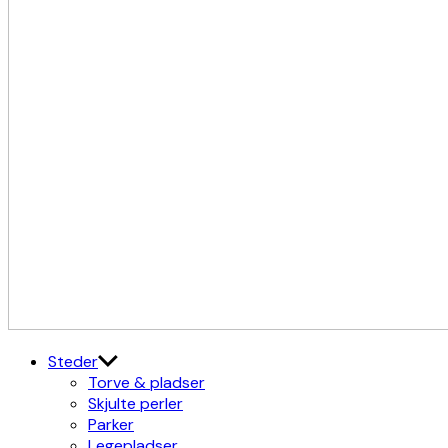
Kulturdistriktet
Østerbro X Nordhavn
Steder
Torve & pladser
Skjulte perler
Parker
Legepladser