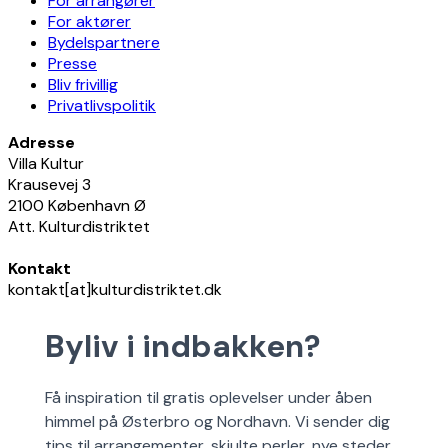
For arrangører
For aktører
Bydelspartnere
Presse
Bliv frivillig
Privatlivspolitik
Adresse
Villa Kultur
Krausevej 3
2100 København Ø
Att. Kulturdistriktet
Kontakt
kontakt[at]kulturdistriktet.dk
Byliv i indbakken?
Få inspiration til gratis oplevelser under åben
himmel på Østerbro og Nordhavn. Vi sender dig
tips til arrangementer, skjulte perler, nye steder