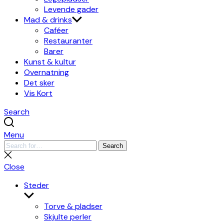
Levende gader
Mad & drinks
Caféer
Restauranter
Barer
Kunst & kultur
Overnatning
Det sker
Vis Kort
Search
Menu
Search
Search
for:
Close
search
Close
Steder
Show
sub
Torve & pladser
menu
Skjulte perler