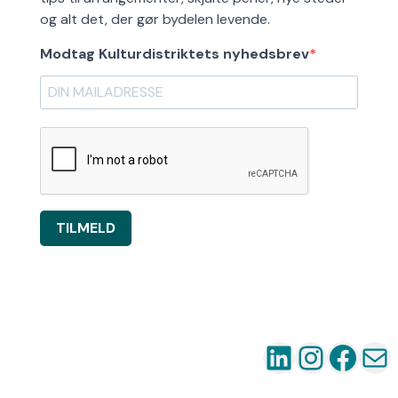
og alt det, der gør bydelen levende.
Modtag Kulturdistriktets nyhedsbrev
TILMELD
LinkedIn
Instag
Fac
Ma