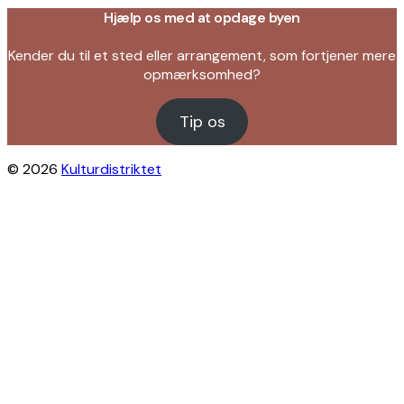
Hjælp os med at opdage byen
Kender du til et sted eller arrangement, som fortjener mere
opmærksomhed?
Tip os
© 2026
Kulturdistriktet
Close this module
Byliv i indbakken?
Få inspiration til gratis oplevelser under
åben himmel på Østerbro og Nordhavn.
Vi sender dig tips til arrangementer,
skjulte perler, nye steder og alt det, der