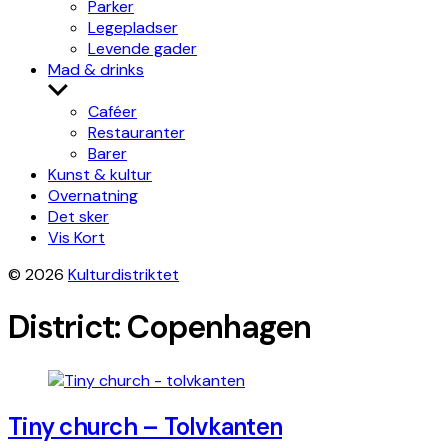
Parker
Legepladser
Levende gader
Mad & drinks
Show
sub
Caféer
menu
Restauranter
Barer
Kunst & kultur
Overnatning
Det sker
Vis Kort
© 2026
Kulturdistriktet
District:
Copenhagen
Tiny church – Tolvkanten