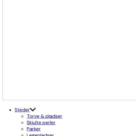
Kulturdistriktet
Østerbro X Nordhavn
Steder
Torve & pladser
Skjulte perler
Parker
Legepladser