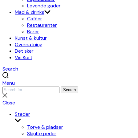
Levende gader
Mad & drinks
Caféer
Restauranter
Barer
Kunst & kultur
Overnatning
Det sker
Vis Kort
Search
Menu
Search
Search
for:
Close
search
Close
Steder
Show
sub
Torve & pladser
menu
Skjulte perler